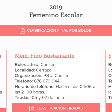
2019
Femenino Escolar
CLASIFICACIÓN FINAL POR BOLOS
a
Mem. Fino Bustamante
S
Bolera:
José Cuesta
B
Localidad:
Cerrazo
L
Organización:
PB J. Cuesta
O
Teléfono:
678 079 944
T
Horario de teléfono:
Hasta el día 04/06 a
H
 a
las 21:00 horas.
la
Tiradas:
05 y 07 de junio
T
CLASIFICACIÓN TIRADAS