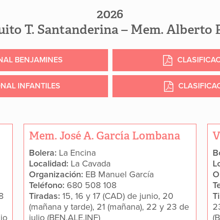
2026
uito T. Santanderina – Mem. Alberto 
ONAL BENJAMINES
CLASIFICA
NAL INFANTILES
CLASIFICA
Mem. José A. García Lombana
V
Bolera:
La Encina
B
Localidad:
La Cavada
L
Organización:
EB Manuel García
O
Teléfono:
680 508 108
T
18
Tiradas:
15, 16 y 17 (CAD) de junio, 20
T
(mañana y tarde), 21 (mañana), 22 y 23 de
2
io
julio (BEN,ALE,INF)
(