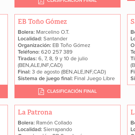
CLASIFICACIÓN FINAL
EB Toño Gómez
S
Bolera:
Marcelino O.T.
B
Localidad:
Santander
L
Organización:
EB Toño Gómez
O
Teléfono:
620 257 389
T
Tiradas:
6, 7, 8, 9 y 10 de julio
T
(BEN,ALE,INF,CAD)
(
Final:
3 de agosto (BEN,ALE,INF,CAD)
F
Sistema de juego final:
Final Juego Libre
S
CLASIFICACIÓN FINAL
La Patrona
L
Bolera:
Ramón Collado
B
Localidad:
Sierrapando
L