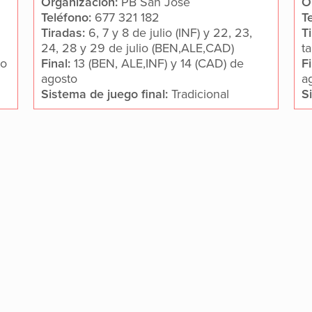
Organización:
PB San José
O
Teléfono:
677 321 182
T
Tiradas:
6, 7 y 8 de julio (INF) y 22, 23,
T
24, 28 y 29 de julio (BEN,ALE,CAD)
ta
to
Final:
13 (BEN, ALE,INF) y 14 (CAD) de
F
agosto
a
Sistema de juego final:
Tradicional
S