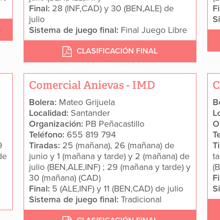
Final:
28 (INF,CAD) y 30 (BEN,ALE) de
F
julio
S
Sistema de juego final:
Final Juego Libre
CLASIFICACIÓN FINAL
Comercial Anievas - IMD
C
Bolera:
Mateo Grijuela
B
Localidad:
Santander
L
Organización:
PB Peñacastillo
O
Teléfono:
655 819 794
T
9
Tiradas:
25 (mañana), 26 (mañana) de
T
de
junio y 1 (mañana y tarde) y 2 (mañana) de
ta
julio (BEN,ALE,INF) ; 29 (mañana y tarde) y
(
30 (mañana) (CAD)
F
Final:
5 (ALE,INF) y 11 (BEN,CAD) de julio
S
Sistema de juego final:
Tradicional