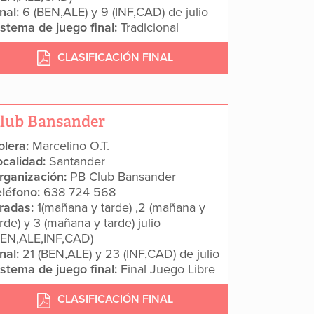
inal:
6 (BEN,ALE) y 9 (INF,CAD) de julio
istema de juego final:
Tradicional
CLASIFICACIÓN FINAL
lub Bansander
olera:
Marcelino O.T.
ocalidad:
Santander
rganización:
PB Club Bansander
eléfono:
638 724 568
iradas:
1(mañana y tarde) ,2 (mañana y
rde) y 3 (mañana y tarde) julio
BEN,ALE,INF,CAD)
inal:
21 (BEN,ALE) y 23 (INF,CAD) de julio
istema de juego final:
Final Juego Libre
CLASIFICACIÓN FINAL