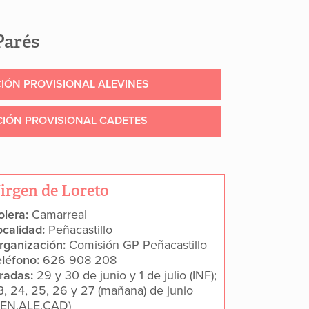
Parés
CIÓN PROVISIONAL ALEVINES
CIÓN PROVISIONAL CADETES
irgen de Loreto
olera:
Camarreal
ocalidad:
Peñacastillo
rganización:
Comisión GP Peñacastillo
eléfono:
626 908 208
iradas:
29 y 30 de junio y 1 de julio (INF);
3, 24, 25, 26 y 27 (mañana) de junio
BEN,ALE,CAD)