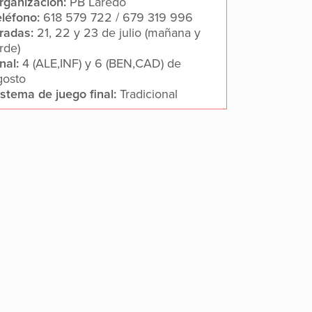
rganización:
PB Laredo
eléfono:
618 579 722 / 679 319 996
iradas:
21, 22 y 23 de julio (mañana y
rde)
inal:
4 (ALE,INF) y 6 (BEN,CAD) de
gosto
istema de juego final:
Tradicional