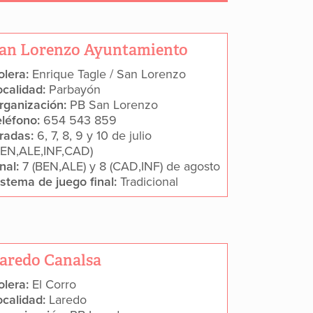
an Lorenzo Ayuntamiento
olera:
Enrique Tagle / San Lorenzo
ocalidad:
Parbayón
rganización:
PB San Lorenzo
eléfono:
654 543 859
iradas:
6, 7, 8, 9 y 10 de julio
BEN,ALE,INF,CAD)
inal:
7 (BEN,ALE) y 8 (CAD,INF) de agosto
istema de juego final:
Tradicional
aredo Canalsa
olera:
El Corro
ocalidad:
Laredo