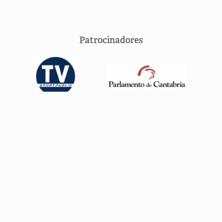
Patrocinadores
SÍGUENOS EN LAS REDES SOCIALES


