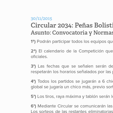
30/11/2015
Circular 2034:
Peñas Bolís
Asunto:
Convocatoria y Normas
1
ª
)
Podrán participar todos los equipos que
2
ª
)
El calendario de la Competición que
oficiales.
3°)
Las fechas que se señalen serán de c
respetarán los horarios señalados por las 
4°)
Todos los partidos se jugarán a 6 ch
global se jugaría un chico más, previo sor
5°)
Los tiros, raya máxima y tablón serán 
6°)
Mediante Circular se comunicarán las p
Los sorteos de las restantes eliminatorias