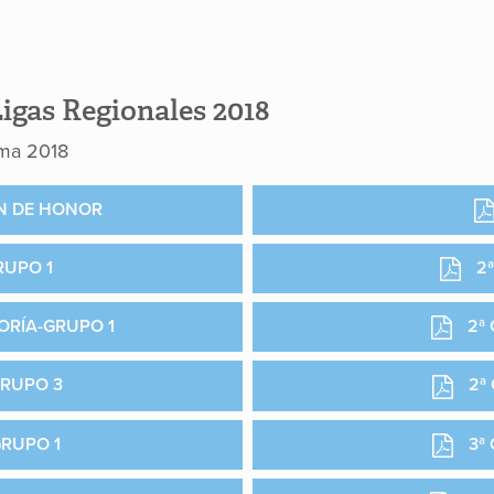
igas Regionales 2018
lma 2018
ÓN DE HONOR
RUPO 1
2ª
ORÍA-GRUPO 1
2ª 
GRUPO 3
2ª
GRUPO 1
3ª