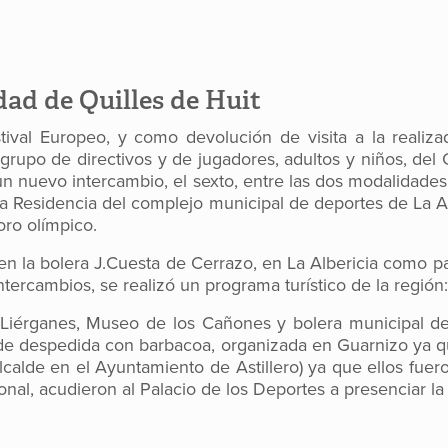
ad de Quilles de Huit
tival Europeo, y como devolución de visita a la realiz
grupo de directivos y de jugadores, adultos y niños, del
n un nuevo intercambio, el sexto, entre las dos modalidad
a Residencia del complejo municipal de deportes de La Al
oro olímpico.
n la bolera J.Cuesta de Cerrazo, en La Albericia como par
tercambios, se realizó un programa turístico de la región:
; Liérganes, Museo de los Cañones y bolera municipal 
a de despedida con barbacoa, organizada en Guarnizo ya q
alcalde en el Ayuntamiento de Astillero) ya que ellos fu
ional, acudieron al Palacio de los Deportes a presenciar l