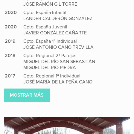
JOSÉ RAMÓN GIL TORRE
2020
Cpto. España Infantil
LANDER CALDERÓN GONZÁLEZ
2020
Cpto. España Juvenil
JAVIER GONZÁLEZ CAÑARTE
2019
Cpto. España 1ª Individual
JOSE ANTONIO CANO TREVILLA
2018
Cpto. Regional 2ª Parejas
MIGUEL DEL RÍO SAN SEBASTIÁN
MIGUEL DEL RIO PIEDRA
2017
Cpto. Regional 1ª Individual
JOSÉ MARÍA DE LA PEÑA CANO
2016
Cpto. Regional 1ª Individual
MOSTRAR MÁS
JOSÉ MARÍA DE LA PEÑA CANO
2015
Cpto. España 2ª Individual
ALFONSO LÓPEZ HURTADO
2011
Cpto. Autonómico 1ª Parejas
JUAN ANTONIO MARTÍNEZ FERNÁNDEZ
MIGUEL DEL RÍO SAN SEBASTIÁN