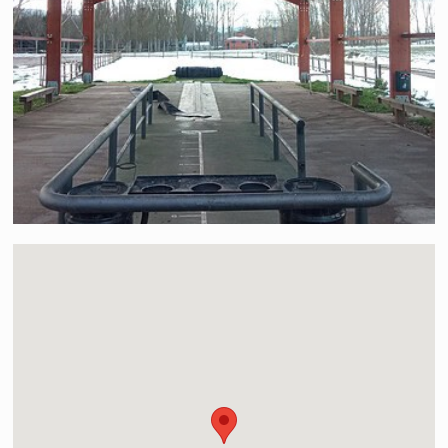
2009
Cpto. España Veteranos “A”
MIGUEL A. MARTÍNEZ
2009
Cpto. España Veteranos “B”
FRANCISCO CANO RUIZ