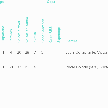
iga
Copa
Chicos en contra
Copa Cantabria
Chicos a favor
Empatados
Copa F.E.B.
Supercopa
Perdidos
Puntos
Plantilla
1
4
20
28
7
CF
1
21
32
112
5