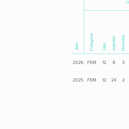
L
Categoría
Ganados
Jugados
Año
Liga
2026
FEM
12
8
3
2025
FEM
12
24
2