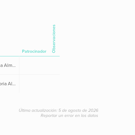
Observaciones
Patrocinador
Lucía Cortavitarte, Victoria Almagro, Carlota Dosal, Elsa Ibáñez, Naiara García y Paula Blanco
Rocío Bolado (90%), Victoria Almagro (89), Lucía Cortavitarte (88), Gloria Lamadrid (76), Esther Herrá (49) y Naiara García (8)
Última actualización: 5 de agosto de 2026
Reportar un error en los datos