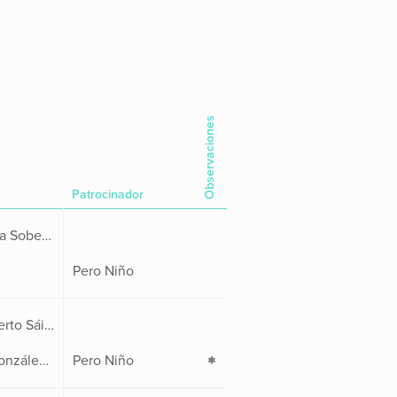
Observaciones
Patrocinador
Luis Fenández (97), Borja Soberón (97), José Díaz (94), Juan C. Herguedas (55) y Raúl Fernández (46)
Pero Niño
Juan C. Herguedas, Alberto Sáiz G., José Félix Gutiérrez, Germán Peña y Luis Fernández L.
Diego García, José D. González, Manuel Herrero, Fidel A. López, José Mª Mora, Benito Ortiz, Jesús Oteo, Diego Martínez, Carlos García, Francisco Crespo y Cristian Rasilla
Pero Niño