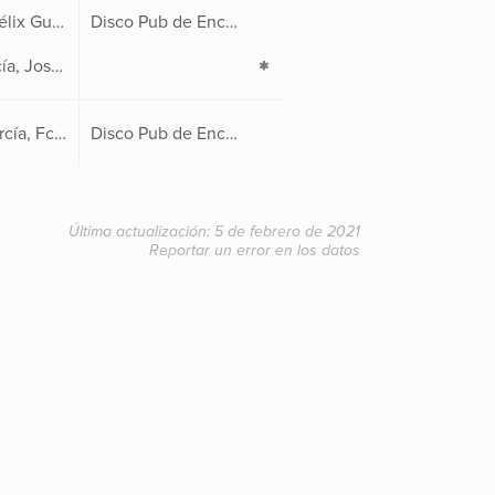
Juan C. Herguedas, J. Félix Gutiérrez, Germán Peña, Manuel Fdez. Obregón y Juan Ángel Sánchez
Disco Pub de Encuentro
Ángel Cobo, Diego García, José D. González, Manuel Herrero, Fidel A. López, José Mª Mora, Benito Ortiz, Jesús Oteo y Cristian Portilla
Cristian Lavid, Diego García, Fco. Javier Martínez, Fidel A. López, Javier Esteban, José Mª Mora, J. Miguel Osoro y Juan C. González de la Sota
Disco Pub de Encuentro
Última actualización: 5 de febrero de 2021
Reportar un error en los datos