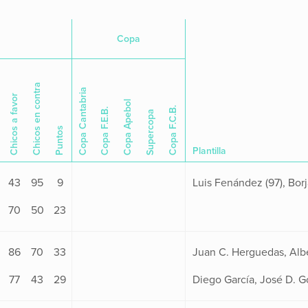
Copa
Chicos en contra
Copa Cantabria
Chicos a favor
Copa Apebol
Copa F.C.B.
Copa F.E.B.
Supercopa
Puntos
Plantilla
43
95
9
70
50
23
86
70
33
77
43
29