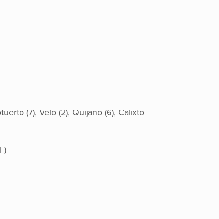
uerto (7), Velo (2), Quijano (6), Calixto
l
)