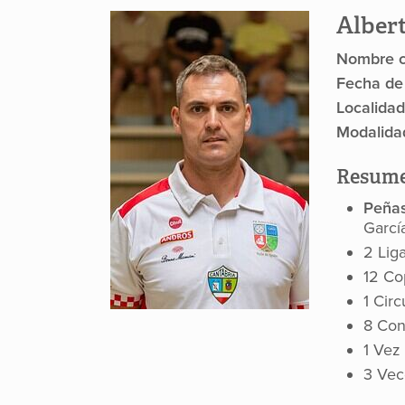
Alber
Nombre c
Fecha de
Localidad
Modalida
Resume
Peña
García
2 Lig
12 Co
1 Cir
8 Con
1 Vez
3 Vec