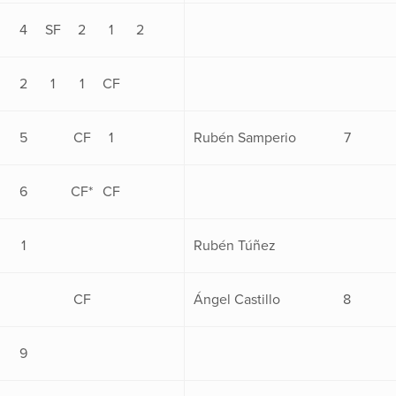
4
SF
2
1
2
2
1
1
CF
5
CF
1
Rubén Samperio
7
6
CF*
CF
1
Rubén Túñez
CF
Ángel Castillo
8
9