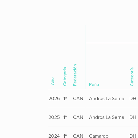
Federación
Categoría
Categoría
Año
Peña
2026
1ª
CAN
Andros La Serna
DH
2025
1ª
CAN
Andros La Serna
DH
2024
1ª
CAN
Camargo
DH