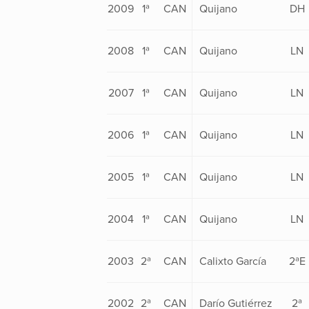
2009
1ª
CAN
Quijano
DH
2008
1ª
CAN
Quijano
LN
2007
1ª
CAN
Quijano
LN
2006
1ª
CAN
Quijano
LN
2005
1ª
CAN
Quijano
LN
2004
1ª
CAN
Quijano
LN
2003
2ª
CAN
Calixto García
2ªE
2002
2ª
CAN
Darío Gutiérrez
2ª