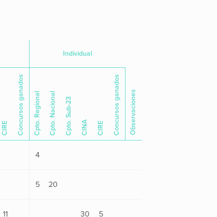
Individual
Concursos ganados
Concursos ganados
Observaciones
Cpto. Regional
Cpto. Nacional
Cpto. Sub-23
CINA
CIRE
CIRE
4
5
20
11
30
5