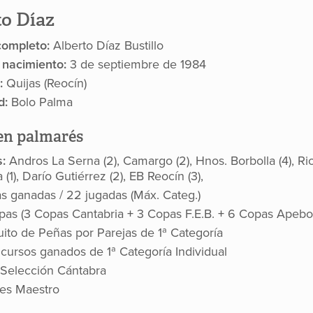
to Díaz
ompleto:
Alberto Díaz Bustillo
 nacimiento:
3 de septiembre de 1984
:
Quijas (Reocín)
d:
Bolo Palma
n palmarés
s:
Andros La Serna (2), Camargo (2), Hnos. Borbolla (4), Riot
 (1), Darío Gutiérrez (2), EB Reocín (3),
as ganadas / 22 jugadas (Máx. Categ.)
pas (3 Copas Cantabria
+
3 Copas F.E.B.
+
6 Copas Apebo
cuito de Peñas por Parejas de 1ª Categoría
cursos ganados de 1ª Categoría Individual
 Selección Cántabra
es Maestro