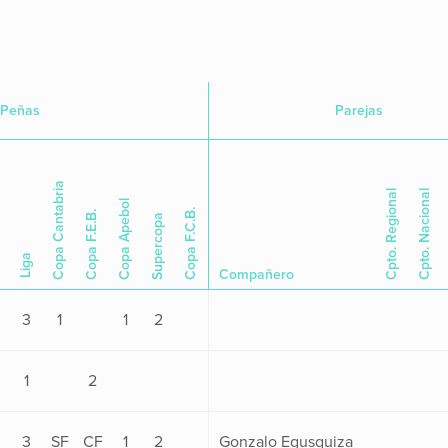
Peñas
Parejas
Copa Cantabria
Cpto. Regional
Cpto. Nacional
Copa Apebol
Copa F.C.B.
Copa F.E.B.
Supercopa
Liga
Compañero
3
1
1
2
1
2
3
SF
CF
1
2
Gonzalo Egusquiza