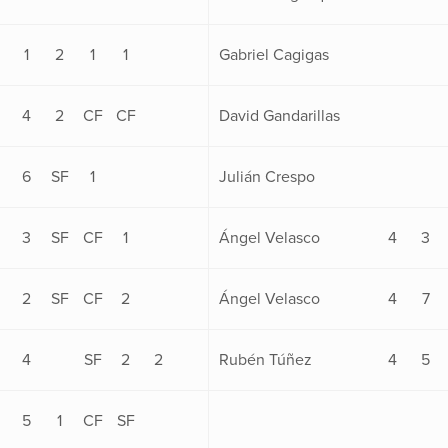
1
2
1
1
Gabriel Cagigas
4
2
CF
CF
David Gandarillas
6
SF
1
Julián Crespo
3
SF
CF
1
Ángel Velasco
4
3
2
SF
CF
2
Ángel Velasco
4
7
4
SF
2
2
Rubén Túñez
4
5
5
1
CF
SF