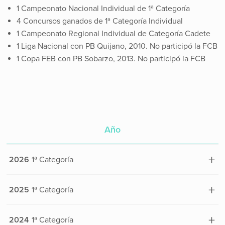
1 Campeonato Nacional Individual de 1ª Categoría
4 Concursos ganados de 1ª Categoría Individual
1 Campeonato Regional Individual de Categoría Cadete
1 Liga Nacional con PB Quijano, 2010. No participó la FCB
1 Copa FEB con PB Sobarzo, 2013. No participó la FCB
Año
Categoría
+
2026
1ª Categoría
Federación
Peña
Federación
CAN
+
2025
1ª Categoría
Categoría
Peñas
Liga
Federación
CAN
+
Peña
La Carmencita
2024
1ª Categoría
Copa Cantabria