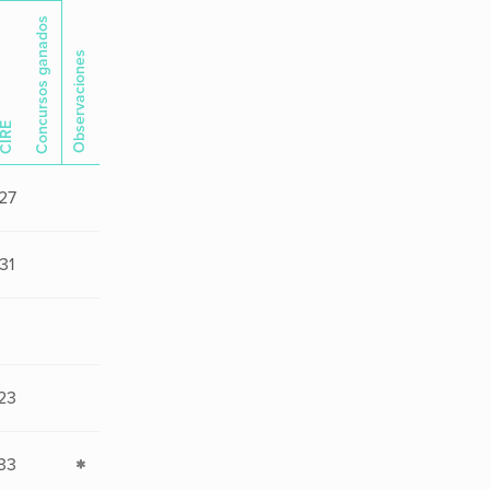
Concursos ganados
Observaciones
CIRE
27
31
23
33