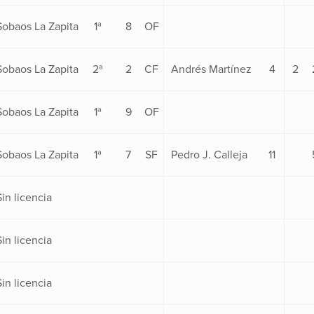
Sobaos La Zapita
1ª
8
OF
Sobaos La Zapita
2ª
2
CF
Andrés Martínez
4
2
Sobaos La Zapita
1ª
9
OF
Sobaos La Zapita
1ª
7
SF
Pedro J. Calleja
11
Sin licencia
Sin licencia
Sin licencia