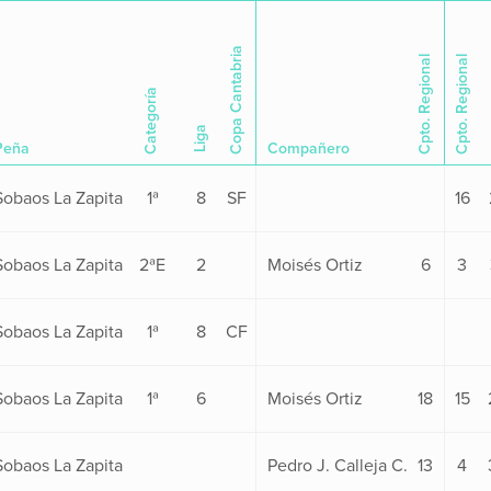
Copa Cantabria
Cpto. Regional
Cpto. Regional
Categoría
Liga
Peña
Compañero
Sobaos La Zapita
1ª
8
SF
16
Sobaos La Zapita
2ªE
2
Moisés Ortiz
6
3
Sobaos La Zapita
1ª
8
CF
Sobaos La Zapita
1ª
6
Moisés Ortiz
18
15
Sobaos La Zapita
Pedro J. Calleja C.
13
4