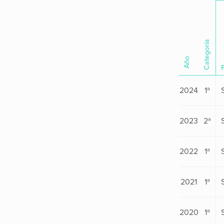
Categoría
Año
2024
1ª
2023
2ª
2022
1ª
2021
1ª
2020
1ª