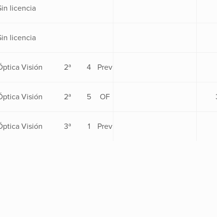
Sin licencia
Sin licencia
Óptica Visión
2ª
4
Prev
Óptica Visión
2ª
5
OF
Óptica Visión
3ª
1
Prev