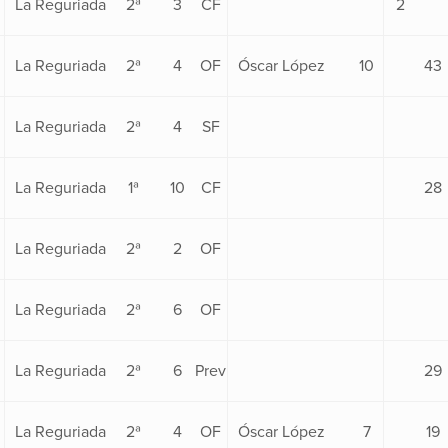
La Reguriada
2ª
3
CF
2
La Reguriada
2ª
4
OF
Óscar López
10
43
La Reguriada
2ª
4
SF
La Reguriada
1ª
10
CF
28
La Reguriada
2ª
2
OF
La Reguriada
2ª
6
OF
La Reguriada
2ª
6
Prev
29
La Reguriada
2ª
4
OF
Óscar López
7
19