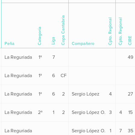
Copa Cantabria
Cpto. Regional
Cpto. Regional
Categoría
CIRE
Liga
Peña
Compañero
La Reguriada
1ª
7
49
La Reguriada
1ª
6
CF
La Reguriada
1ª
6
2
Sergio López
4
27
La Reguriada
2ª
1
2
Sergio López O.
3
4
15
La Reguriada
Sergio López O.
1
7
35