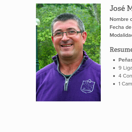
José 
Nombre c
Fecha de
Modalida
Resume
Peña
9 Lig
4 Con
1 Cam