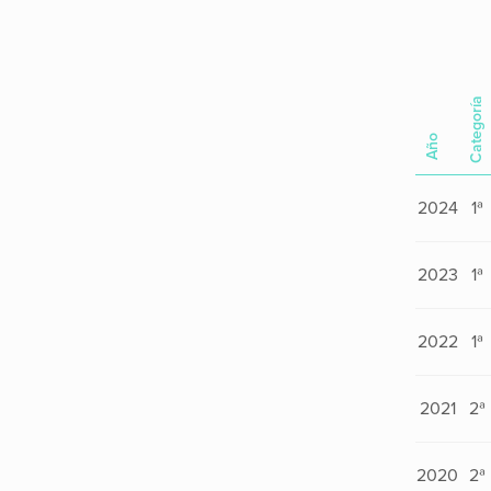
Categoría
Año
2024
1ª
2023
1ª
2022
1ª
2021
2ª
2020
2ª