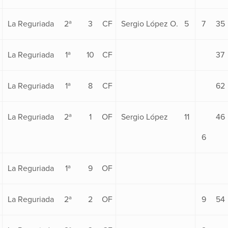
La Reguriada
2ª
3
CF
Sergio López O.
5
7
35
La Reguriada
1ª
10
CF
37
La Reguriada
1ª
8
CF
62
La Reguriada
2ª
1
OF
Sergio López
11
46
6
La Reguriada
1ª
9
OF
La Reguriada
2ª
2
OF
9
54