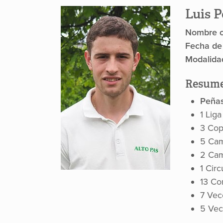
Luis P
Nombre c
Fecha de
Modalida
Resume
Peña
1 Liga
3 Cop
5 Cam
2 Cam
1 Circ
13 Co
7 Vec
5 Vec