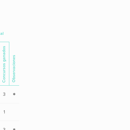
al
Concursos ganados
Observaciones
3
1
3