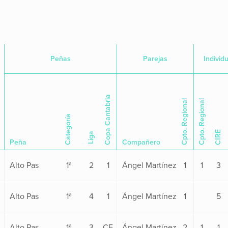
Peñas
Parejas
Individu
Copa Cantabria
Cpto. Regional
Cpto. Regional
Categoría
CIRE
Liga
Peña
Compañero
Alto Pas
1ª
2
1
Ángel Martínez
1
1
3
Alto Pas
1ª
4
1
Ángel Martínez
1
5
Alto Pas
1ª
3
CF
Ángel Martínez
2
1
1