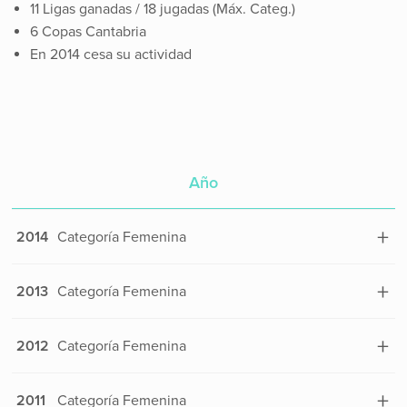
11 Ligas ganadas / 18 jugadas (Máx. Categ.)
6 Copas Cantabria
En 2014 cesa su actividad
Año
Categoría
+
2014
Categoría Femenina
Liga
Jugados
Liga
+
2013
Categoría Femenina
Ganados
Liga
2
Empatados
Liga
+
Jugados
16
2012
Categoría Femenina
Perdidos
Ganados
Liga
Chicos a favor
9
3
Liga
Chicos en contra
+
Empatados
Jugados
7
18
2011
Categoría Femenina