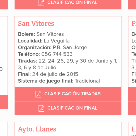
CLASIFICACIÓN FINAL
San Vítores
P
Bolera:
San Vítores
B
Localidad:
La Veguilla
L
Organización:
P.B. San Jorge
O
Teléfono:
656 744 533
T
Tiradas:
22, 24, 26, 29, y 30 de Junio y 1,
T
3, 6 y 8 de Julio
3,
30
Final:
24 de julio de 2015
F
Sistema de juego final:
Tradicional
S
CLASIFICACIÓN TIRADAS
CLASIFICACIÓN FINAL
Ayto. Llanes
L