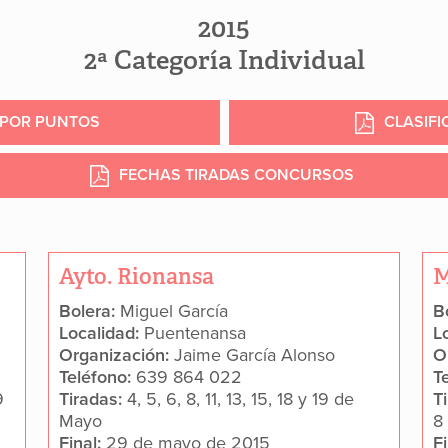
2015
2ª Categoría Individual
L POR PUNTOS
CLASIFI
FECHAS TIRADAS CONCURSOS
Ayto. Rionansa
M
Bolera:
Miguel García
B
Localidad:
Puentenansa
L
Organización:
Jaime García Alonso
O
Teléfono:
639 864 022
T
9
Tiradas:
4, 5, 6, 8, 11, 13, 15, 18 y 19 de
T
Mayo
8
Final:
29 de mayo de 2015
F