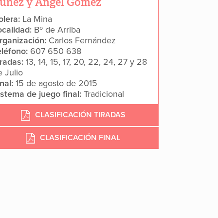
úñez y Ángel Gómez
olera:
La Mina
ocalidad:
Bº de Arriba
rganización:
Carlos Fernández
eléfono:
607 650 638
iradas:
13, 14, 15, 17, 20, 22, 24, 27 y 28
e Julio
inal:
15 de agosto de 2015
istema de juego final:
Tradicional
CLASIFICACIÓN TIRADAS
CLASIFICACIÓN FINAL