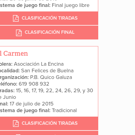
istema de juego final:
Final juego libre
CLASIFICACIÓN TIRADAS
CLASIFICACIÓN FINAL
l Carmen
olera:
Asociación La Encina
ocalidad:
San Felices de Buelna
rganización:
P.B. Quico Galuza
eléfono:
619 908 932
iradas:
15, 16, 17, 19, 22, 24, 26, 29, y 30
e Junio
inal:
17 de julio de 2015
istema de juego final:
Tradicional
CLASIFICACIÓN TIRADAS