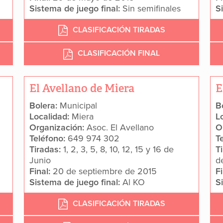
Sistema de juego final:
Sin semifinales
S
CLASIFICACIÓN TIRADAS
CLASIFICACIÓN FINAL
El Avellano de Miera
E
Bolera:
Municipal
B
Localidad:
Miera
L
Organización:
Asoc. El Avellano
O
Teléfono:
649 974 302
T
Tiradas:
1, 2, 3, 5, 8, 10, 12, 15 y 16 de
T
Junio
d
Final:
20 de septiembre de 2015
F
Sistema de juego final:
Al KO
S
CLASIFICACIÓN TIRADAS